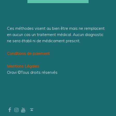
O
N
C
O
Ces méthodes visent au bien être mais ne remplacent
R
en aucun cas un traitement médical. Aucun diagnostic
P
ne sera établi ni de médicament prescrit.
O
Conditions de paiement
R
E
Mentions Légales
Oravi ©Tous droits réservés
L
L
E
Facebook
Instagram
YouTube
Back to top ↑
Massage psycho-énérgétique | Stages et formations | Conscience corporelle