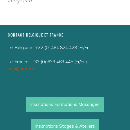
T
Image info
A
G
E
FOOTER SIDEBAR
CONTACT BELGIQUE ET FRANCE
D
E
Tel Belgique : +32 (0) 484 824 428 (Fr/En)
L
Tel France : +33 (0) 633 463 445 (Fr/En)
I
info@oravi.be
B
É
R
A
Inscriptions Formations Massages
T
I
Inscriptions Stages & Ateliers