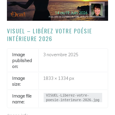
O
N
D
E
VISUEL – LIBÉREZ VOTRE POÉSIE
M
INTÉRIEURE 2026
A
S
Image
3 novembre 2025
S
published
A
on:
G
Image
1833 × 1334 px
E
size:
E
Image file
VISUEL-Liberez-votre-
T
poesie-interieure-2026.jpg
name:
S