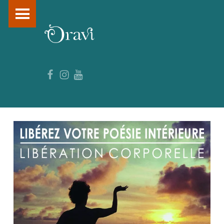
PRIMARY MENU
O
R
A
Facebook
Instagram
YouTube
V
I
–
F
O
R
M
A
T
I