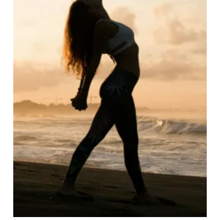
O
N
D
E
M
A
S
S
A
G
E
E
T
S