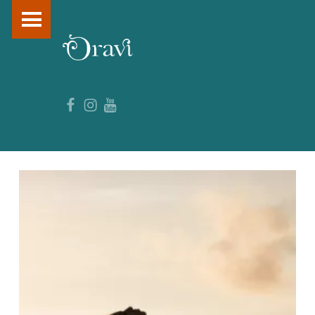
PRIMARY MENU
O
R
A
Facebook
Instagram
YouTube
V
I
–
F
O
R
M
A
T
I