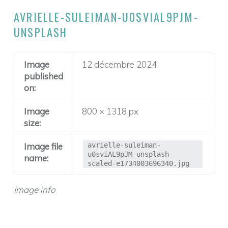
T
AVRIELLE-SULEIMAN-U0SVIAL9PJM-
A
UNSPLASH
G
E
D
Image
12 décembre 2024
published
E
on:
L
Image
800 × 1318 px
I
size:
B
É
Image file
avrielle-suleiman-
u0sviAL9pJM-unsplash-
name:
R
scaled-e1734003696340.jpg
A
Image info
T
I