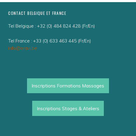
O
N
FOOTER SIDEBAR
CONTACT BELGIQUE ET FRANCE
C
Tel Belgique : +32 (0) 484 824 428 (Fr/En)
O
R
Tel France : +33 (0) 633 463 445 (Fr/En)
P
info@oravi.be
O
R
E
L
Inscriptions Formations Massages
L
E
Inscriptions Stages & Ateliers
Massage psycho-énérgétique | Stages et formations | Conscience corporelle