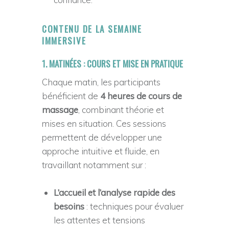
O
N
CONTENU DE LA SEMAINE
C
IMMERSIVE
O
1. MATINÉES : COURS ET MISE EN PRATIQUE
R
P
Chaque matin, les participants
O
bénéficient de
4 heures de cours de
massage
, combinant théorie et
R
mises en situation. Ces sessions
E
permettent de développer une
L
approche intuitive et fluide, en
L
travaillant notamment sur :
E
L’accueil et l’analyse rapide des
besoins
: techniques pour évaluer
les attentes et tensions
Massage psycho-énérgétique | Stages et formations | Conscience corporelle