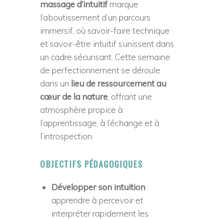
O
massage d’intuitif
marque
N
l’aboutissement d’un parcours
D
immersif, où savoir-faire technique
et savoir-être intuitif s’unissent dans
E
un cadre sécurisant. Cette semaine
M
de perfectionnement se déroule
A
dans un
lieu de ressourcement au
S
cœur de la nature
, offrant une
S
atmosphère propice à
A
l’apprentissage, à l’échange et à
l’introspection.
G
E
OBJECTIFS PÉDAGOGIQUES
E
T
Développer son intuition
:
apprendre à percevoir et
S
interpréter rapidement les