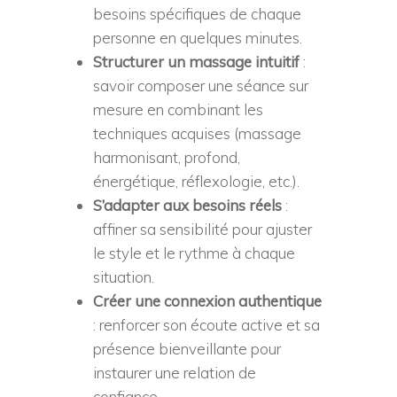
T
besoins spécifiques de chaque
A
personne en quelques minutes.
G
Structurer un massage intuitif
:
E
savoir composer une séance sur
D
mesure en combinant les
techniques acquises (massage
E
harmonisant, profond,
L
énergétique, réflexologie, etc.).
I
S’adapter aux besoins réels
:
B
affiner sa sensibilité pour ajuster
É
le style et le rythme à chaque
situation.
R
Créer une connexion authentique
A
: renforcer son écoute active et sa
T
présence bienveillante pour
I
instaurer une relation de
confiance.