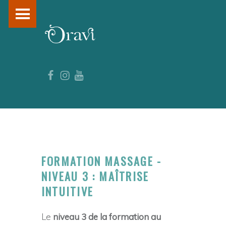
PRIMARY MENU
O
R
A
Facebook
Instagram
YouTube
V
I
–
F
O
R
FORMATION MASSAGE -
M
NIVEAU 3 : MAÎTRISE
A
INTUITIVE
T
I
Le
niveau 3 de la formation au