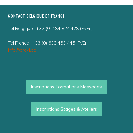
T
A
FOOTER SIDEBAR
CONTACT BELGIQUE ET FRANCE
G
E
Tel Belgique : +32 (0) 484 824 428 (Fr/En)
D
Tel France : +33 (0) 633 463 445 (Fr/En)
E
info@oravi.be
L
I
B
É
Inscriptions Formations Massages
R
A
Inscriptions Stages & Ateliers
T
I