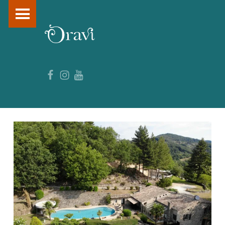
PRIMARY MENU
O
R
A
Facebook
Instagram
YouTube
V
I
–
F
O
R
M
A
T
I