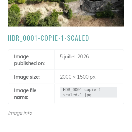
O
N
D
E
HDR_0001-COPIE-1-SCALED
M
A
S
Image
5 juillet 2026
published on:
S
A
Image size:
2000 × 1500 px
G
Image file
HDR_0001-copie-1-
E
scaled-1.jpg
name:
E
T
Image info
S